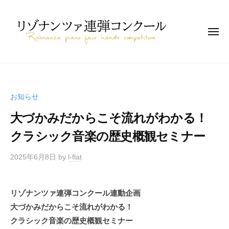
コ
ゾ
ン
ナ
テ
メ
ン
ニ
ツ
ン
ュ
ァ
ー
リ
ツ
連
連
へ
ゾ
弾
弾
に
ス
ナ
コ
お知らせ
特
キ
ン
ン
化
大づかみだからこそ流れがわかる！
ッ
ツ
ク
し
プ
ァ
ー
クラシック音楽の歴史概観セミナー
た
ル
連
ピ
2025年6月8日
by
l-flat
弾
ア
コ
ノ
ン
コ
リゾナンツァ連弾コンクール連動企画
ン
ク
大づかみだからこそ流れがわかる！
ク
ー
クラシック音楽の歴史概観セミナー
ー