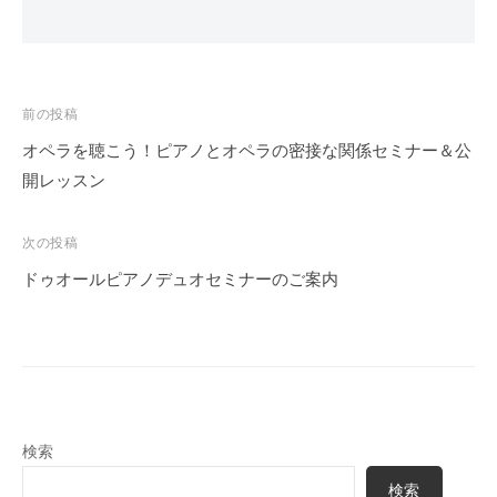
投
前の投稿
稿
オペラを聴こう！ピアノとオペラの密接な関係セミナー＆公
ナ
開レッスン
ビ
ゲ
次の投稿
ー
ドゥオールピアノデュオセミナーのご案内
シ
ョ
ン
検索
検索