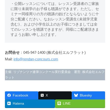
・公開レッスンについては、レッスン受講者のご家族
に限り未就学のお子様も聴講ができます。ただし、セ
ミナー同様周りの方の聴講の妨げとならないように十
分ご配慮ください。なおレッスン受講生(未就学児童
含む)、および小学生以上のお子様につきましては全
てのレッスンを聴講できますが、同様にご配慮頂きま
すようお願い申し上げます。
お問合せ
：045-947-1400 (株式会社エルフラット)
Mail:
info@rendan-concours.com
主催: リゾナンツァ連弾コンクール実行委員会 運営: 株式会社エルフ
ラット
Facebook
X
Bluesky
Hatena
LINE