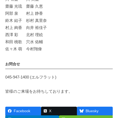
齋藤 光琉 齋藤 久恵
阿部 泉 村上 静香
鈴木 結子 杉村 真里奈
村上 絢香 向井 裕佳子
西澤 彩 北村 理絵
和田 桃歌 穴水 佑輔
佐々木 萌 今村翔偉
お問合せ
045-947-1400 (エルフラット)
皆様のご来場をお待ちしております。
Facebook
X
Bluesky