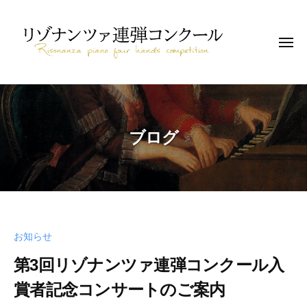
コ
ゾ
ン
ナ
テ
メ
ン
ニ
ツ
ン
ュ
ァ
ー
リ
ツ
連
連
へ
ゾ
弾
弾
に
ス
ナ
コ
ブログ
特
キ
ン
ン
化
ッ
ツ
ク
し
プ
ァ
ー
た
ル
連
ピ
弾
ア
コ
お知らせ
ノ
ン
コ
第3回リゾナンツァ連弾コンクール入
ン
ク
賞者記念コンサートのご案内
ク
ー
ー