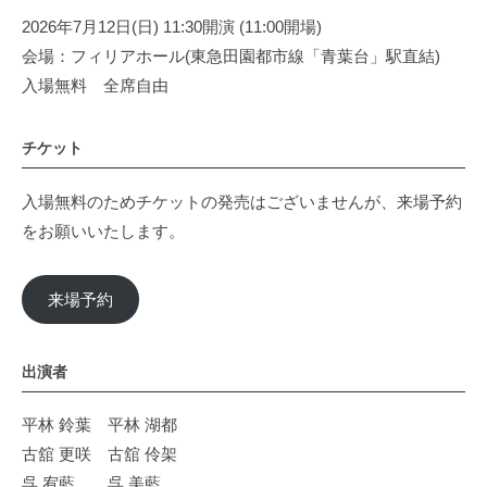
2026年7月12日(日) 11:30開演 (11:00開場)
会場：フィリアホール(東急田園都市線「青葉台」駅直結)
入場無料 全席自由
チケット
入場無料のためチケットの発売はございませんが、来場予約
をお願いいたします。
来場予約
出演者
平林 鈴葉 平林 湖都
古舘 更咲 古舘 伶架
呉 宥藍 呉 美藍