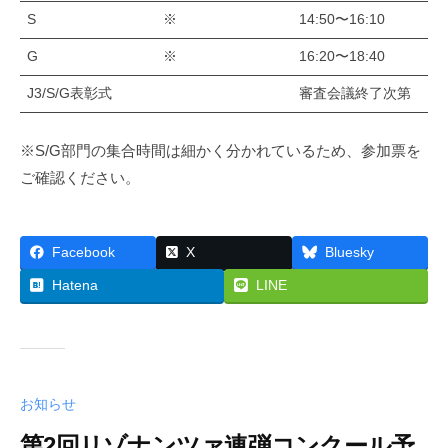
S
※
14:50〜16:10
G
※
16:20〜18:40
J3/S/G表彰式
審査会議終了次第
※S/G部門の集合時間は細かく分かれているため、参加票を
ご確認ください。
Facebook
X
Bluesky
Hatena
LINE
お知らせ
第2回リゾナンツァ連弾コンクール予