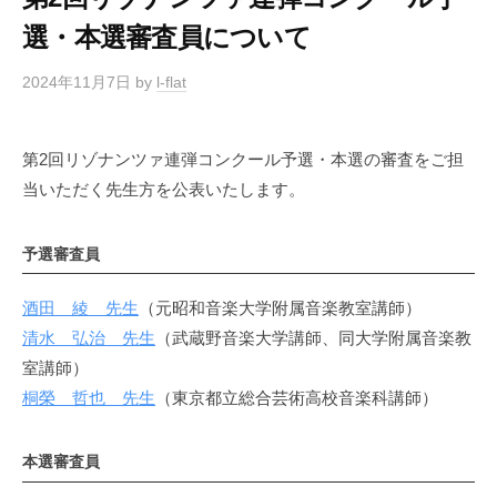
選・本選審査員について
2024年11月7日
by
l-flat
第2回リゾナンツァ連弾コンクール予選・本選の審査をご担
当いただく先生方を公表いたします。
予選審査員
酒田 綾 先生
（元昭和音楽大学附属音楽教室講師）
清水 弘治 先生
（武蔵野音楽大学講師、同大学附属音楽教
室講師）
桐榮 哲也 先生
（東京都立総合芸術高校音楽科講師）
本選審査員