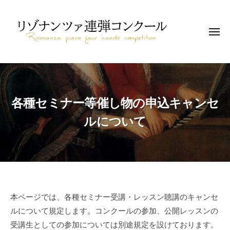
コ
ゾ
ン
ナ
テ
メ
ン
ニ
ツ
ン
ュ
ァ
ー
リ
ツ
連
連
へ
ゾ
弾
弾
に
ス
ナ
コ
各種セミナー等催し物の申込キャンセ
特
キ
ン
ン
化
ッ
ツ
ルについて
ク
し
プ
ァ
ー
た
ル
連
ピ
弾
ア
コ
ノ
ン
コ
各
本ページでは、各種セミナー受講・レッスン聴講のキャンセ
ン
ク
ルについて規定します。コンクールの参加、公開レッスンの
種
ク
ー
受講生としての参加については別途規定を設けております。
ー