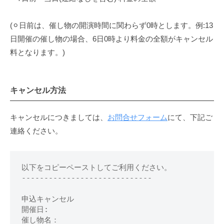
ン
(⚪︎日前は、催し物の開演時間に関わらず0時とします。例:13
セ
日開催の催し物の場合、6日0時より料金の全額がキャンセル
ル
料となります。)
に
つ
キャンセル方法
い
キャンセルにつきましては、
お問合せフォーム
にて、下記ご
て
連絡ください。
2024
年
以下をコピーペーストしてご利用ください。
6
-----------------------------
月
26
申込キャンセル
日
開催日:
by
催し物名：