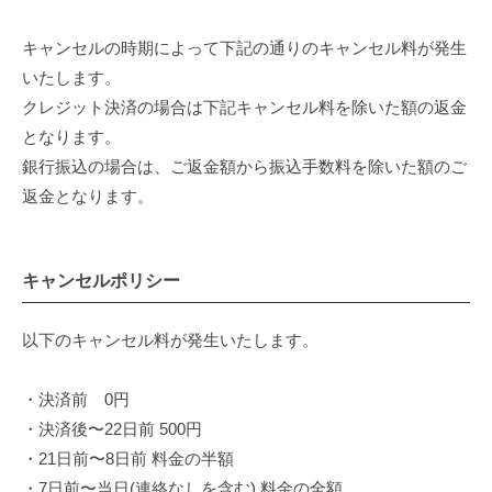
セ
ル
ル
ミ
キャンセルの時期によって下記の通りのキャンセル料が発生
いたします。
ナ
クレジット決済の場合は下記キャンセル料を除いた額の返金
ー
となります。
等
銀行振込の場合は、ご返金額から振込手数料を除いた額のご
返金となります。
催
し
キャンセルポリシー
物
の
以下のキャンセル料が発生いたします。
申
・決済前 0円
込
・決済後〜22日前 500円
キ
・21日前〜8日前 料金の半額
ャ
・7日前〜当日(連絡なしを含む) 料金の全額